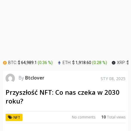
BTC:
$ 64,989.1
(
0.36 %
)
ETH:
$ 1,918.60
(
0.28 %
)
XRP:
$ 
By
Btclover
STY 08, 2025
Przyszłość NFT: Co nas czeka w 2030
roku?
10
No comments
Total views
NFT