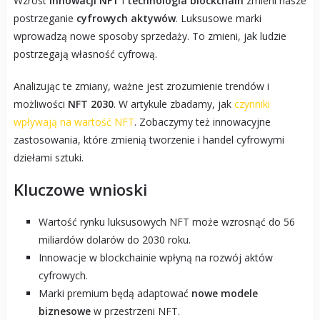
Wzrost
innowacji NFT
i
technologia blockchain
zmieni nasze
postrzeganie
cyfrowych aktywów
. Luksusowe marki
wprowadzą nowe sposoby sprzedaży. To zmieni, jak ludzie
postrzegają własność cyfrową.
Analizując te zmiany, ważne jest zrozumienie trendów i
możliwości
NFT 2030
. W artykule zbadamy, jak
czynniki
wpływają na wartość NFT
. Zobaczymy też innowacyjne
zastosowania, które zmienią tworzenie i handel cyfrowymi
dziełami sztuki.
Kluczowe wnioski
Wartość rynku luksusowych NFT może wzrosnąć do 56
miliardów dolarów do 2030 roku.
Innowacje w blockchainie wpłyną na rozwój aktów
cyfrowych.
Marki premium będą adaptować
nowe modele
biznesowe
w przestrzeni NFT.