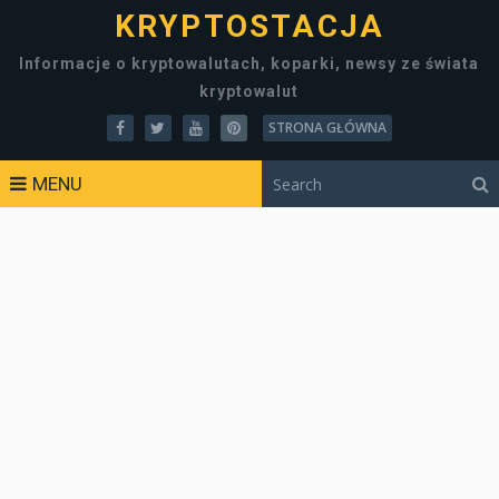
KRYPTOSTACJA
Informacje o kryptowalutach, koparki, newsy ze świata
kryptowalut
STRONA GŁÓWNA
MENU