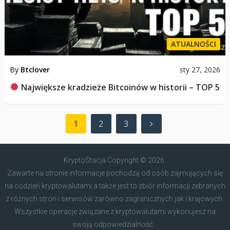
ATUALNOŚCI
By
Btclover
sty 27, 2026
Największe kradzieże Bitcoinów w historii – TOP 5
Nawigacja
1
2
3
po
wpisach
KryptoStacja
Copyright © 2026.
Zawarte na stronie informacje pochodzą od osób zajmujących się
na codzień kryptowalutami a także jest to zbiór informacji zebranych
z różnych stron i serwisów zarówno zagranicznych jak i krajowych.
Wszystkie operacje związane z kryptowalutami wykonujesz na
swoją odpowiedzialność.