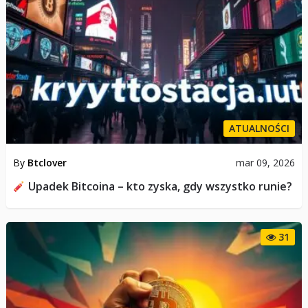
ATUALNOŚCI
By
Btclover
mar 09, 2026
Upadek Bitcoina – kto zyska, gdy wszystko runie?
31