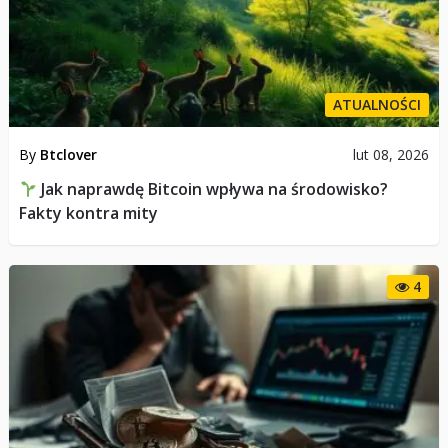
ATUALNOŚCI
By
Btclover
lut 08, 2026
Jak naprawdę Bitcoin wpływa na środowisko?
Fakty kontra mity
4