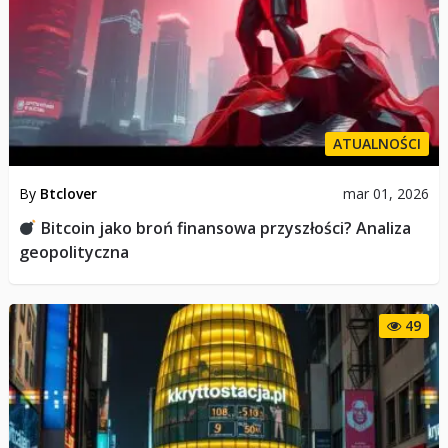
ATUALNOŚCI
By
Btclover
mar 01, 2026
Bitcoin jako broń finansowa przyszłości? Analiza
geopolityczna
49