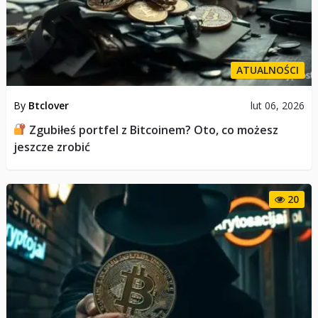
ATUALNOŚCI
By
Btclover
lut 06, 2026
Zgubiłeś portfel z Bitcoinem? Oto, co możesz
jeszcze zrobić
20