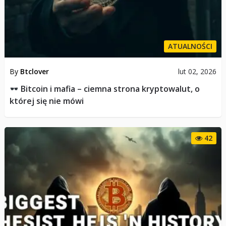
ATUALNOŚCI
By
Btclover
lut 02, 2026
Bitcoin i mafia – ciemna strona kryptowalut, o
której się nie mówi
42