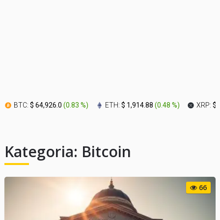
BTC:
$ 64,926.0
(
0.83 %
)
ETH:
$ 1,914.88
(
0.48 %
)
XRP:
$ 
Kategoria:
Bitcoin
66