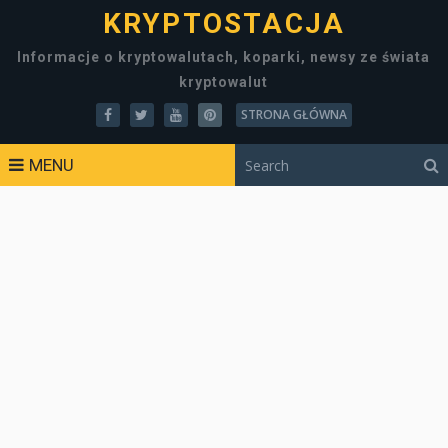
KRYPTOSTACJA
Informacje o kryptowalutach, koparki, newsy ze świata
kryptowalut
STRONA GŁÓWNA
MENU