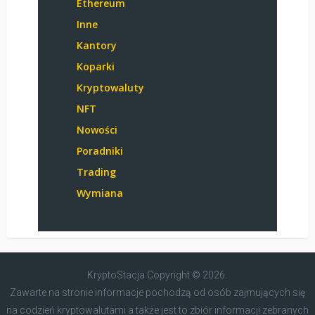
Ethereum
Inne
Kantory
Koparki
Kryptowaluty
NFT
Nowości
Poradniki
Trading
Wymiana
KryptoStacja
Copyright © 2026.
Zawarte na stronie informacje pochodzą od osób zajmujących się
na codzień kryptowalutami a także jest to zbiór informacji zebranych