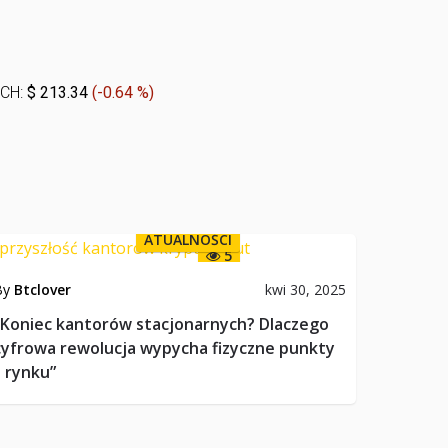
CH:
$ 213.34
(
-0.64 %
)
ATUALNOŚCI
5
By
Btclover
kwi 30, 2025
„Koniec kantorów stacjonarnych? Dlaczego
cyfrowa rewolucja wypycha fizyczne punkty
z rynku”