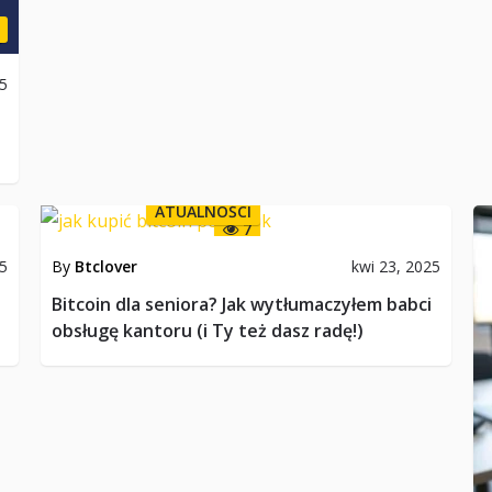
25
ATUALNOŚCI
7
25
By
Btclover
kwi 23, 2025
Bitcoin dla seniora? Jak wytłumaczyłem babci
obsługę kantoru (i Ty też dasz radę!)