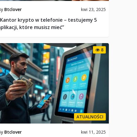
By
Btclover
kwi 23, 2025
„Kantor krypto w telefonie – testujemy 5
aplikacji, które musisz mieć”
8
ATUALNOŚCI
By
Btclover
kwi 11, 2025