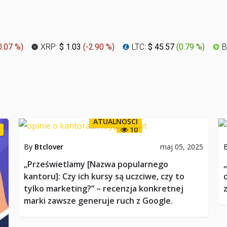
0.07 %
)
XRP:
$ 1.03
(
-2.90 %
)
LTC:
$ 45.57
(
0.79 %
)
B
ATUALNOŚCI
10
By
Btclover
maj 05, 2025
„Prześwietlamy [Nazwa popularnego
kantoru]: Czy ich kursy są uczciwe, czy to
tylko marketing?” – recenzja konkretnej
marki zawsze generuje ruch z Google.