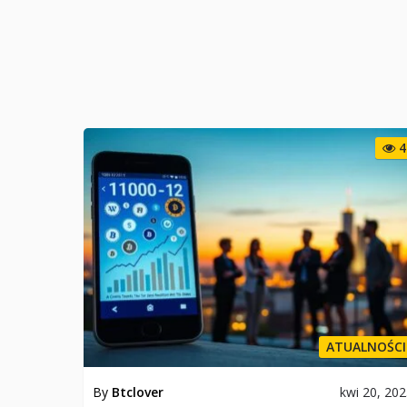
4
ATUALNOŚCI
By
Btclover
kwi 20, 20