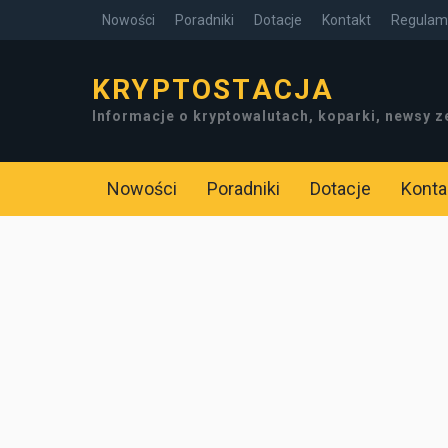
Nowości
Poradniki
Dotacje
Kontakt
Regulami
KRYPTOSTACJA
Informacje o kryptowalutach, koparki, newsy z
Nowości
Poradniki
Dotacje
Konta