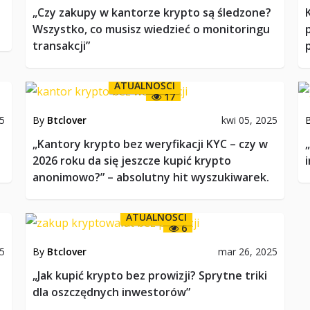
„Czy zakupy w kantorze krypto są śledzone?
Wszystko, co musisz wiedzieć o monitoringu
transakcji”
ATUALNOŚCI
17
25
By
Btclover
kwi 05, 2025
„Kantory krypto bez weryfikacji KYC – czy w
2026 roku da się jeszcze kupić krypto
anonimowo?” – absolutny hit wyszukiwarek.
ATUALNOŚCI
6
25
By
Btclover
mar 26, 2025
„Jak kupić krypto bez prowizji? Sprytne triki
dla oszczędnych inwestorów”