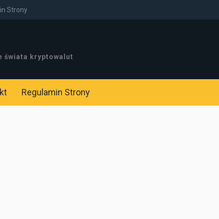
n Strony
e świata kryptowalut
kt
Regulamin Strony