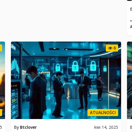
6
ATUALNOŚCI
25
By
Btclover
kwi 14, 2025