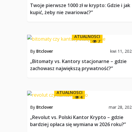
Twoje pierwsze 1000 zł w krypto: Gdzie i jak
kupić, żeby nie zwariować?”
ATUALNOŚCI
7
By
Btclover
kwi 11, 20
„Bitomaty vs. Kantory stacjonarne – gdzie
zachowasz największą prywatność?”
ATUALNOŚCI
4
By
Btclover
mar 28, 20
„Revolut vs. Polski Kantor Krypto – gdzie
bardziej opłaca się wymiana w 2026 roku?”