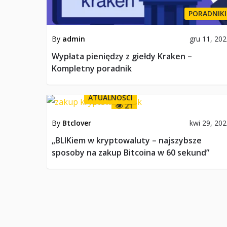
PORADNIKI
By
admin
gru 11, 20
Wypłata pieniędzy z giełdy Kraken –
Kompletny poradnik
ATUALNOŚCI
21
By
Btclover
kwi 29, 20
„BLIKiem w kryptowaluty – najszybsze
sposoby na zakup Bitcoina w 60 sekund”