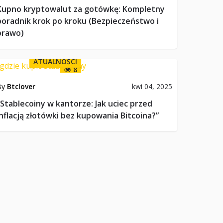
Kupno kryptowalut za gotówkę: Kompletny
poradnik krok po kroku (Bezpieczeństwo i
prawo)
ATUALNOŚCI
8
By
Btclover
kwi 04, 2025
„Stablecoiny w kantorze: Jak uciec przed
inflacją złotówki bez kupowania Bitcoina?”