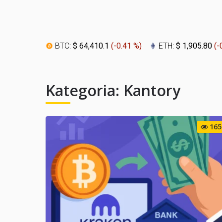
BTC:
$ 64,410.1
(
-0.41 %
)
ETH:
$ 1,905.80
(
-
Kategoria:
Kantory
165