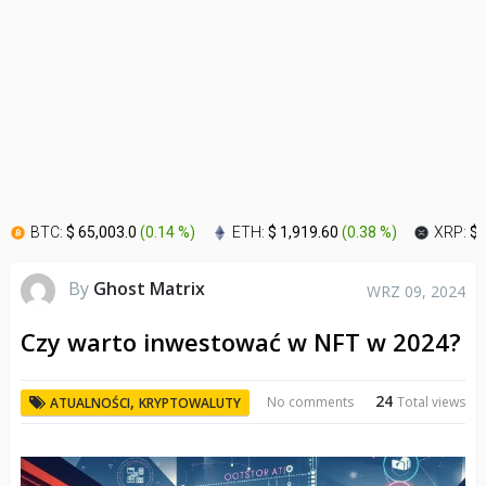
BTC:
$ 65,003.0
(
0.14 %
)
ETH:
$ 1,919.60
(
0.38 %
)
XRP:
$ 
By
Ghost Matrix
WRZ 09, 2024
Czy warto inwestować w NFT w 2024?
24
,
No comments
Total views
ATUALNOŚCI
KRYPTOWALUTY