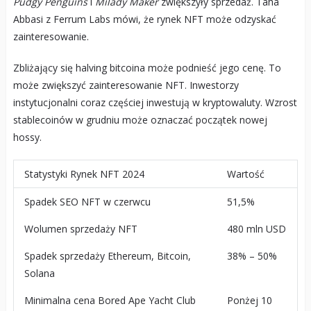
Pudgy Penguins
i
Milady Maker
zwiększyły sprzedaż. Taha
Abbasi z Ferrum Labs mówi, że rynek NFT może odzyskać
zainteresowanie.
Zbliżający się halving bitcoina może podnieść jego cenę. To
może zwiększyć zainteresowanie NFT. Inwestorzy
instytucjonalni coraz częściej inwestują w kryptowaluty. Wzrost
stablecoinów w grudniu może oznaczać początek nowej
hossy.
Statystyki Rynek NFT 2024
Wartość
Spadek SEO NFT w czerwcu
51,5%
Wolumen sprzedaży NFT
480 mln USD
Spadek sprzedaży Ethereum, Bitcoin,
38% – 50%
Solana
Minimalna cena Bored Ape Yacht Club
Ponżej 10