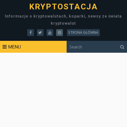
KRYPTOSTACJA
Informacje o kryptowalutach, koparki, newsy ze świata
kryptowalut
STRONA GŁÓWNA
MENU