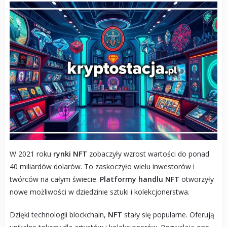
W 2021 roku
rynki NFT
zobaczyły wzrost wartości do ponad
40 miliardów dolarów. To zaskoczyło wielu inwestorów i
twórców na całym świecie.
Platformy handlu NFT
otworzyły
nowe możliwości w dziedzinie sztuki i kolekcjonerstwa.
Dzięki technologii blockchain,
NFT
stały się popularne. Oferują