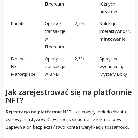
Ethereum
różnych
artystów
Rarible
Opłaty za
2,5%
Kolekcje,
transakcje
interaktywność,
w
mintowanie
Ethereum
Binance
Opłaty za
2,5%
Specjalne
NFT
transakcje
wydarzenia,
Marketplace
w BNB
Mystery Boxy
Jak zarejestrować się na platformie
NFT?
Rejestracja na platformie NFT
to pierwszy krok do świata
cyfrowych aktywów. Cały proces składa się z kilku etapów.
Zapewnia on bezpieczeństwo konta i weryfikację tożsamości.