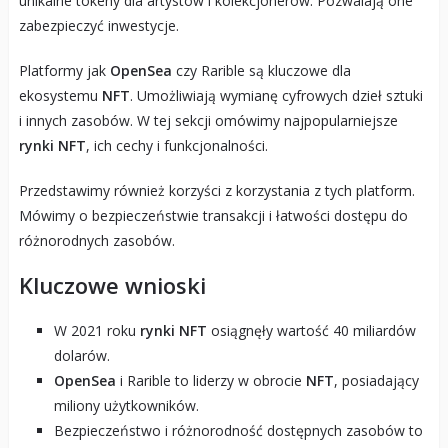
unikalne tokeny dla artystów i kolekcjonerów. Pozwalają one
zabezpieczyć inwestycje.
Platformy jak
OpenSea
czy Rarible są kluczowe dla
ekosystemu
NFT
. Umożliwiają wymianę cyfrowych dzieł sztuki
i innych zasobów. W tej sekcji omówimy najpopularniejsze
rynki NFT
, ich cechy i funkcjonalności.
Przedstawimy również korzyści z korzystania z tych platform.
Mówimy o bezpieczeństwie transakcji i łatwości dostępu do
różnorodnych zasobów.
Kluczowe wnioski
W 2021 roku
rynki NFT
osiągnęły wartość 40 miliardów
dolarów.
OpenSea
i Rarible to liderzy w obrocie
NFT
, posiadający
miliony użytkowników.
Bezpieczeństwo i różnorodność dostępnych zasobów to