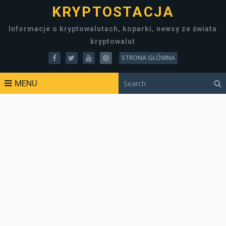
KRYPTOSTACJA
Informacje o kryptowalutach, koparki, newsy ze świata
kryptowalut
STRONA GŁÓWNA
MENU