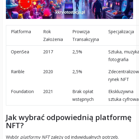
Platforma
Rok
Prowizja
Specjalizacja
Założenia
Transakcyjna
OpenSea
2017
2,5%
Sztuka, muzyka
fotografia
Rarible
2020
2,5%
Zdecentralizo
rynek NFT
Foundation
2021
Brak opłat
Ekskluzywna
wstępnych
sztuka cyfrowa
Jak wybrać odpowiednią platformę
NFT?
Wybór
platformy NFT
zależy od indywidualnych potrzeb.