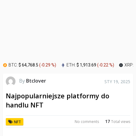
BTC:
$ 64,768.5
(
-0.29 %
)
ETH:
$ 1,913.69
(
-0.22 %
)
XRP:
By
Btclover
STY 19, 2025
Najpopularniejsze platformy do
handlu NFT
17
No comments
Total views
NFT