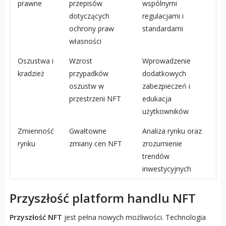
prawne
przepisów
wspólnymi
dotyczących
regulacjami i
ochrony praw
standardami
własności
Oszustwa i
Wzrost
Wprowadzenie
kradzież
przypadków
dodatkowych
oszustw w
zabezpieczeń i
przestrzeni NFT
edukacja
użytkowników
Zmienność
Gwałtowne
Analiza rynku oraz
rynku
zmiany cen NFT
zrozumienie
trendów
inwestycyjnych
Przyszłość platform handlu NFT
Przyszłość NFT
jest pełna nowych możliwości. Technologia