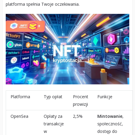
platforma spełnia Twoje oczekiwania.
Platforma
Typ opłat
Procent
Funkcje
prowizji
OpenSea
Opłaty za
2,5%
Mintowanie
,
transakcje
społeczność,
w
dostęp do