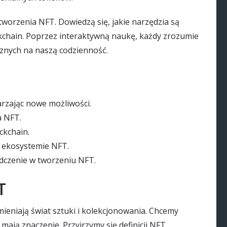
worzenia NFT. Dowiedzą się, jakie narzędzia są
ckchain. Poprzez interaktywną naukę, każdy zrozumie
cznych na naszą codzienność.
rzając nowe możliwości.
a NFT.
ckchain.
 ekosystemie NFT.
dczenie w tworzeniu NFT.
T
ieniają świat sztuki i kolekcjonowania. Chcemy
 mają znaczenie. Przyjrzymy się definicji NFT,