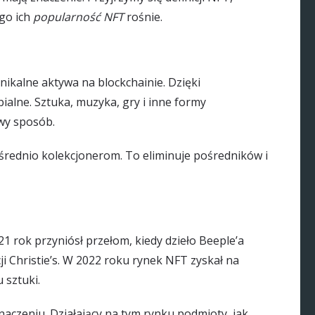
ego ich
popularność NFT
rośnie.
nikalne aktywa na blockchainie. Dzięki
ialne. Sztuka, muzyka, gry i inne formy
wy sposób.
rednio kolekcjonerom. To eliminuje pośredników i
21 rok przyniósł przełom, kiedy dzieło Beeple’a
i Christie’s. W 2022 roku rynek NFT zyskał na
 sztuki.
naczeniu. Działający na tym rynku podmioty, jak