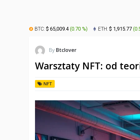
BTC:
$ 65,009.4
(
0.70 %
)
ETH:
$ 1,915.77
(
0.
By
Btclover
Warsztaty NFT: od teori
NFT