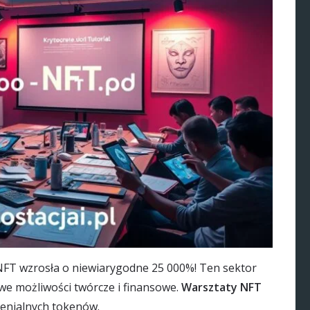
 NFT wzrosła o niewiarygodne 25 000%! Ten sektor
we możliwości twórcze i finansowe.
Warsztaty NFT
ienialnych tokenów.