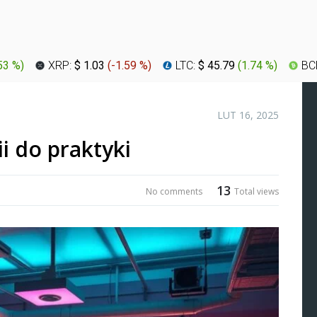
53 %
)
XRP:
$ 1.03
(
-1.59 %
)
LTC:
$ 45.79
(
1.74 %
)
BC
LUT 16, 2025
i do praktyki
13
No comments
Total views