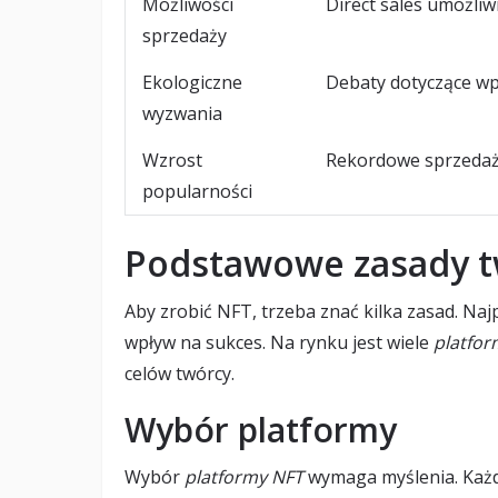
Możliwości
Direct sales umożliw
sprzedaży
Ekologiczne
Debaty dotyczące wp
wyzwania
Wzrost
Rekordowe sprzedaż
popularności
Podstawowe zasady t
Aby zrobić NFT, trzeba znać kilka zasad. Na
wpływ na sukces. Na rynku jest wiele
platfor
celów twórcy.
Wybór platformy
Wybór
platformy NFT
wymaga myślenia. Każd