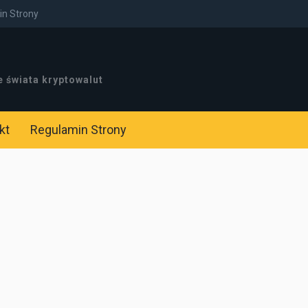
n Strony
e świata kryptowalut
kt
Regulamin Strony