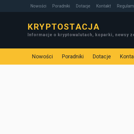
Nowości
Poradniki
Dotacje
Kontakt
Regulami
KRYPTOSTACJA
Informacje o kryptowalutach, koparki, newsy z
Nowości
Poradniki
Dotacje
Konta