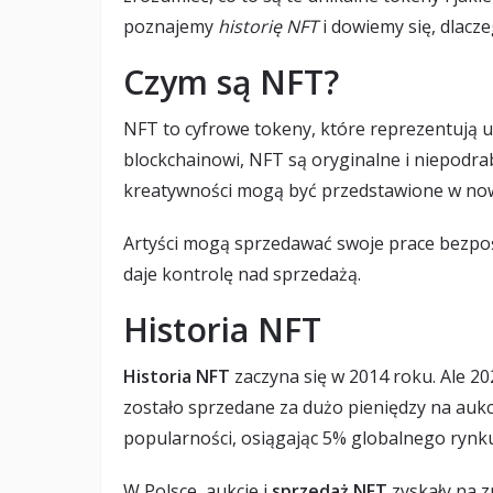
poznajemy
historię NFT
i dowiemy się, dlacz
Czym są NFT?
NFT to cyfrowe tokeny, które reprezentują u
blockchainowi, NFT są oryginalne i niepodrab
kreatywności mogą być przedstawione w no
Artyści mogą sprzedawać swoje prace bezpoś
daje kontrolę nad sprzedażą.
Historia NFT
Historia NFT
zaczyna się w 2014 roku. Ale 20
zostało sprzedane za dużo pieniędzy na aukcj
popularności, osiągając 5% globalnego rynku
W Polsce, aukcje i
sprzedaż NFT
zyskały na z