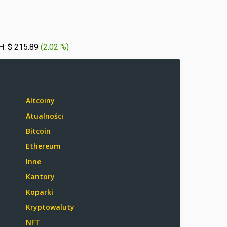
H:
$ 215.89
(
2.02 %
)
Altcoiny
Atualności
Bitcoin
Ethereum
Inne
Kantory
Koparki
Kryptowaluty
NFT