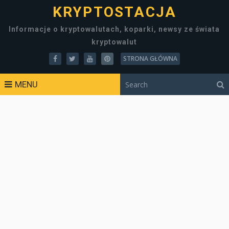
KRYPTOSTACJA
Informacje o kryptowalutach, koparki, newsy ze świata
kryptowalut
STRONA GŁÓWNA
MENU