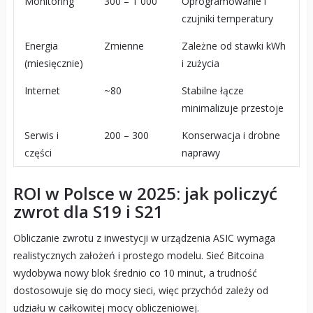
Monitoring
300 – 1 000
Oprogramowanie i
czujniki temperatury
Energia
Zmienne
Zależne od stawki kWh
(miesięcznie)
i zużycia
Internet
~80
Stabilne łącze
minimalizuje przestoje
Serwis i
200 – 300
Konserwacja i drobne
części
naprawy
ROI w Polsce w 2025: jak policzyć
zwrot dla S19 i S21
Obliczanie zwrotu z inwestycji w urządzenia ASIC wymaga
realistycznych założeń i prostego modelu. Sieć Bitcoina
wydobywa nowy blok średnio co 10 minut, a trudność
dostosowuje się do mocy sieci, więc przychód zależy od
udziału w całkowitej mocy obliczeniowej.