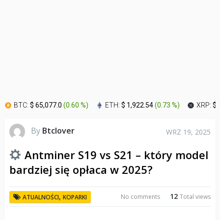
BTC:
$ 65,077.0
(
0.60 %
)
ETH:
$ 1,922.54
(
0.73 %
)
XRP:
$ 
By
Btclover
WRZ 19, 2025
Antminer S19 vs S21 – który model
bardziej się opłaca w 2025?
12
,
No comments
Total views
ATUALNOŚCI
KOPARKI