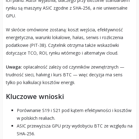
ich planu. Autor wyjaśnia, dlaczego przy Bitcoinie standardem
rynku są maszyny ASIC zgodne z SHA‑256, a nie uniwersalne
GPU.
W skrócie omówione zostaną: koszt wejścia, efektywność
energetyczna, warunki lokalowe, hałas, serwis i rozliczenia
podatkowe (PIT‑38). Czytelnik otrzyma także wskazówki
dotyczące TCO, ROI, rynku wtórnego i alternatyw cloud.
Uwaga:
opłacalność zależy od czynników zewnętrznych —
trudność sieci, halving i kurs BTC — więc decyzja ma sens
tylko po kalkulacji kosztów energii.
Kluczowe wnioski
Porównanie S19 i S21 pod kątem efektywności i kosztów
w polskich realiach.
ASIC przewyższa GPU przy wydobyciu BTC ze względu na
SHA‑256.