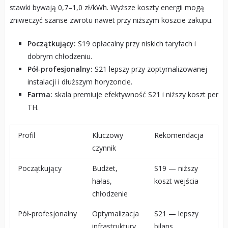
stawki bywają 0,7–1,0 zł/kWh. Wyższe koszty energii mogą
zniweczyć szanse zwrotu nawet przy niższym koszcie zakupu.
Początkujący:
S19 opłacalny przy niskich taryfach i
dobrym chłodzeniu.
Pół‑profesjonalny:
S21 lepszy przy zoptymalizowanej
instalacji i dłuższym horyzoncie.
Farma:
skala premiuje efektywność S21 i niższy koszt per
TH.
Profil
Kluczowy
Rekomendacja
czynnik
Początkujący
Budżet,
S19 — niższy
hałas,
koszt wejścia
chłodzenie
Pół‑profesjonalny
Optymalizacja
S21 — lepszy
infrastruktury
bilans