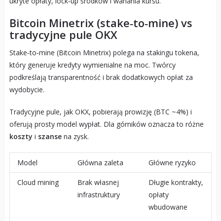
ukryte opłaty, lock‑up środków i wahania kursu.
Bitcoin Minetrix (stake‑to‑mine) vs
tradycyjne pule OKX
Stake‑to‑mine (Bitcoin Minetrix) polega na stakingu tokena,
który generuje kredyty wymienialne na moc. Twórcy
podkreślają transparentność i brak dodatkowych opłat za
wydobycie.
Tradycyjne pule, jak OKX, pobierają prowizję (BTC ~4%) i
oferują prosty model wypłat. Dla górników oznacza to różne
koszty
i
szanse
na zysk.
Model
Główna zaleta
Główne ryzyko
Cloud mining
Brak własnej
Długie kontrakty,
infrastruktury
opłaty
wbudowane