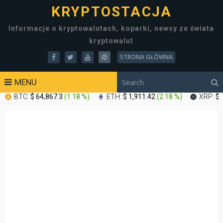
KRYPTOSTACJA
Informacje o kryptowalutach, koparki, newsy ze świata
kryptowalut
STRONA GŁÓWNA
MENU
BTC:
$ 64,867.3
(
1.18 %
)
ETH:
$ 1,911.42
(
2.18 %
)
XRP:
$ 