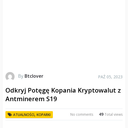
By
Btclover
PAŹ 05, 2023
Odkryj Potęgę Kopania Kryptowalut z
Antminerem S19
49
,
No comments
Total views
ATUALNOŚCI
KOPARKI