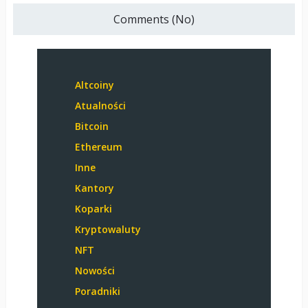
Comments (No)
Altcoiny
Atualności
Bitcoin
Ethereum
Inne
Kantory
Koparki
Kryptowaluty
NFT
Nowości
Poradniki