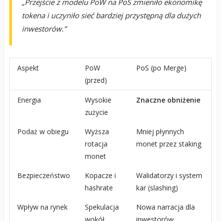
„Przejście z modelu PoW na PoS zmieniło ekonomikę
tokena i uczyniło sieć bardziej przystępną dla dużych
inwestorów.”
Aspekt
PoW
PoS (po Merge)
(przed)
Energia
Wysokie
Znaczne obniżenie
zużycie
Podaż w obiegu
Wyższa
Mniej płynnych
rotacja
monet przez staking
monet
Bezpieczeństwo
Kopacze i
Walidatorzy i system
hashrate
kar (slashing)
Wpływ na rynek
Spekulacja
Nowa narracja dla
wokół
inwestorów