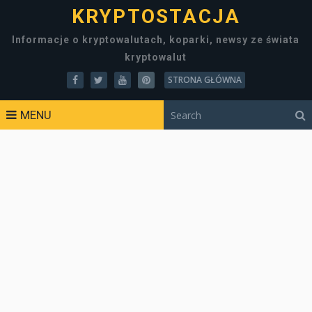
KRYPTOSTACJA
Informacje o kryptowalutach, koparki, newsy ze świata
kryptowalut
STRONA GŁÓWNA
MENU