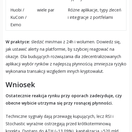
Huobi /
wiele par
Różne aplikacje, typy zleceń
KuCoin /
i integracje z portfelami
Exmo
W praktyce:
śledzić min/max z 24h i wolumen. Dowiedz się,
jak ustawić alerty na platformie, by szybciej reagować na
okazje. Dla budujących rozwiązania dla zdecentralizowanych
aplikacji wybór rynków z najlepszą płynnością zmniejsza ryzyko
wykonania transakcji względem innych kryptowalut.
Wniosek
Ostatecznie reakcja rynku przy oporach zadecyduje, czy
obecne wybicie utrzyma się przy rosnącej płynności.
Techniczne sygnały dają przewagę kupujących, lecz RSI i
Stochastic wyraźnie ostrzegają przed krótkoterminową
korektą. Dystans do ATH (−13,09%), kapitalizacja ~520 mld