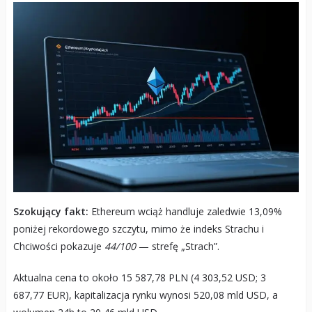
Szokujący fakt:
Ethereum wciąż handluje zaledwie 13,09%
poniżej rekordowego szczytu, mimo że indeks Strachu i
Chciwości pokazuje
44/100
— strefę „Strach”.
Aktualna cena to około 15 587,78 PLN (4 303,52 USD; 3
687,77 EUR), kapitalizacja rynku wynosi 520,08 mld USD, a