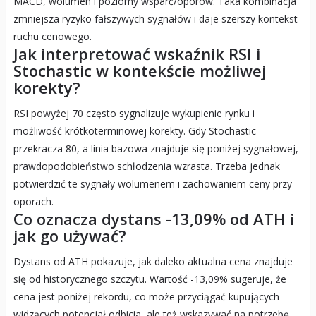
MACD, wolumen i poziomy wsparć/oporów. Taka kombinacja
zmniejsza ryzyko fałszywych sygnałów i daje szerszy kontekst
ruchu cenowego.
Jak interpretować wskaźnik RSI i
Stochastic w kontekście możliwej
korekty?
RSI powyżej 70 często sygnalizuje wykupienie rynku i
możliwość krótkoterminowej korekty. Gdy Stochastic
przekracza 80, a linia bazowa znajduje się poniżej sygnałowej,
prawdopodobieństwo schłodzenia wzrasta. Trzeba jednak
potwierdzić te sygnały wolumenem i zachowaniem ceny przy
oporach.
Co oznacza dystans -13,09% od ATH i
jak go używać?
Dystans od ATH pokazuje, jak daleko aktualna cena znajduje
się od historycznego szczytu. Wartość -13,09% sugeruje, że
cena jest poniżej rekordu, co może przyciągać kupujących
widzących potencjał odbicia, ale też wskazywać na potrzebę