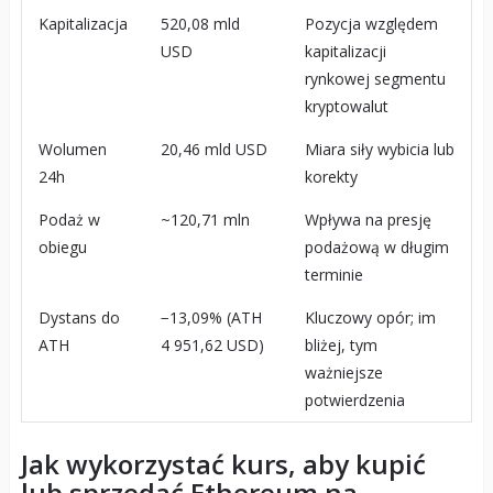
Kapitalizacja
520,08 mld
Pozycja względem
USD
kapitalizacji
rynkowej segmentu
kryptowalut
Wolumen
20,46 mld USD
Miara siły wybicia lub
24h
korekty
Podaż w
~120,71 mln
Wpływa na presję
obiegu
podażową w długim
terminie
Dystans do
−13,09% (ATH
Kluczowy opór; im
ATH
4 951,62 USD)
bliżej, tym
ważniejsze
potwierdzenia
Jak wykorzystać kurs, aby kupić
lub sprzedać Ethereum na