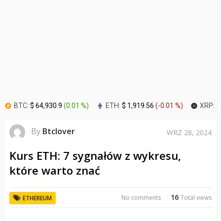
BTC:
$ 64,930.9
(
0.01 %
)
ETH:
$ 1,919.56
(
-0.01 %
)
XRP:
$
By
Btclover
WRZ 28, 2024
Kurs ETH: 7 sygnałów z wykresu,
które warto znać
16
No comments
Total views
ETHEREUM