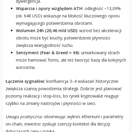
dywergencja.
Wsparcia i opory względem ATH:
odległość −13,09%
(ok. 648 USD) wskazuje na bliskość kluczowego oporu
wymagającego potwierdzenia obrotami.
Wolumen 24h (20,46 mld USD):
wzrost bez akceleracji
obrotu może być kruchy; potwierdzenie płynności
zwiększa wiarygodność ruchu.
Sentyment (Fear & Greed = 44):
umiarkowany strach
może hamować fomo, ale też tworzyć bazę dla kolejnych
wzrostów.
Łączenie sygnałów:
konfluencja 3–4 wskazań historycznie
zwiększa szansę powodzenia strategii. Dobrze jest planować
poziomy realizacji i stop‑loss, bo rynek kryptowalut reaguje
szybko na zmiany nastrojów i płynności w sieci.
Uwaga praktyczna:
obserwując wykres ethereum i parametry
on‑chain, inwestor zyskuje szerszy kontekst dla decyzji
dotyczących ceny i ryzyka.