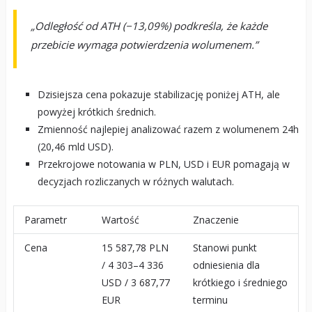
„Odległość od ATH (−13,09%) podkreśla, że każde
przebicie wymaga potwierdzenia wolumenem.”
Dzisiejsza cena pokazuje stabilizację poniżej ATH, ale
powyżej krótkich średnich.
Zmienność najlepiej analizować razem z wolumenem 24h
(20,46 mld USD).
Przekrojowe notowania w PLN, USD i EUR pomagają w
decyzjach rozliczanych w różnych walutach.
Parametr
Wartość
Znaczenie
Cena
15 587,78 PLN
Stanowi punkt
/ 4 303–4 336
odniesienia dla
USD / 3 687,77
krótkiego i średniego
EUR
terminu