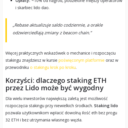
Opłaty:
~10% od nagród, podzielone między operatorów
i skarbiec lido dao.
„Rebase aktualizuje saldo codziennie, a orakle
odzwierciedlają zmiany z beacon chain.”
Więcej praktycznych wskazówek o mechanice i rozpoczęciu
stakingu znajdziesz w kursie
poświęconym platformie
oraz w
przewodniku
o stakingu krok po kroku
.
Korzyści: dlaczego staking ETH
przez Lido może być wygodny
Dla wielu inwestorów największą zaletą jest możliwość
rozpoczęcia stakingu przy niewielkich środkach.
Staking lido
pozwala użytkownikom wpłacić dowolną ilość eth bez progu
32 ETH i bez utrzymania własnego węzła.