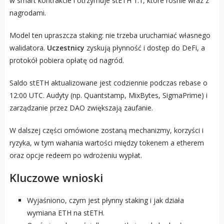
w smart kontrakcie i otrzymuje stETH 1:1, które rośnie wraz z
nagrodami.
Model ten upraszcza staking: nie trzeba uruchamiać własnego
walidatora.
Uczestnicy
zyskują płynność i dostęp do DeFi, a
protokół pobiera opłatę od nagród.
Saldo stETH aktualizowane jest codziennie podczas rebase o
12:00 UTC. Audyty (np. Quantstamp, MixBytes, SigmaPrime) i
zarządzanie przez DAO zwiększają zaufanie.
W dalszej części omówione zostaną mechanizmy, korzyści i
ryzyka, w tym wahania wartości między tokenem a etherem
oraz opcje redeem po wdrożeniu wypłat.
Kluczowe wnioski
Wyjaśniono, czym jest płynny staking i jak działa
wymiana ETH na stETH.