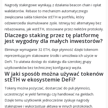
Nagrody stakingowe wynikają z działania beacon chain i opłat
walidatorów. Rebase to mechanizm automatycznego
zwiększania salda tokenów stETH w portfelu, który
odzwierciedla skumulowane zyski. Istnieją też alternatywy bez
rebazowania, jak wstETH, stosowane przez niektóre protokoły.
Dlaczego staking przez tę platformę
jest wygodny dla małych inwestorów?
Eliminuje wymaganie 32 ETH, daje płynność dzięki tokenom
reprezentującym stakowane środki i umożliwia ich użycie w
DeFi. To ułatwia dostęp do stakingu dla szerokiej grupy
użytkowników bez technicznej konfiguracji węzła.
W jaki sposób można używać tokenów
stETH w ekosystemie DeFi?
Tokeny można pożyczać, dostarczać do puli płynności,
uczestniczyć w yield farmingu czy handlować na giełdach.
Dzięki temu użytkownik jednocześnie zyskuje nagrody
stakingowe i wykorzystuje aktywa w innych protokołach.