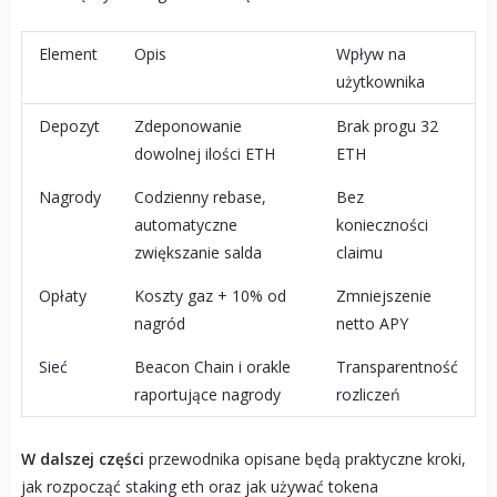
Element
Opis
Wpływ na
użytkownika
Depozyt
Zdeponowanie
Brak progu 32
dowolnej ilości ETH
ETH
Nagrody
Codzienny rebase,
Bez
automatyczne
konieczności
zwiększanie salda
claimu
Opłaty
Koszty gaz + 10% od
Zmniejszenie
nagród
netto APY
Sieć
Beacon Chain i orakle
Transparentność
raportujące nagrody
rozliczeń
W dalszej części
przewodnika opisane będą praktyczne kroki,
jak rozpocząć staking eth oraz jak używać tokena