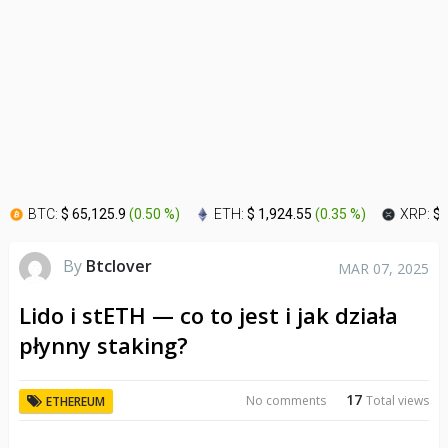
BTC:
$ 65,125.9
(
0.50 %
)
ETH:
$ 1,924.55
(
0.35 %
)
XRP:
$ 
By
Btclover
MAR 07, 2025
Lido i stETH — co to jest i jak działa
płynny staking?
17
No comments
Total views
ETHEREUM