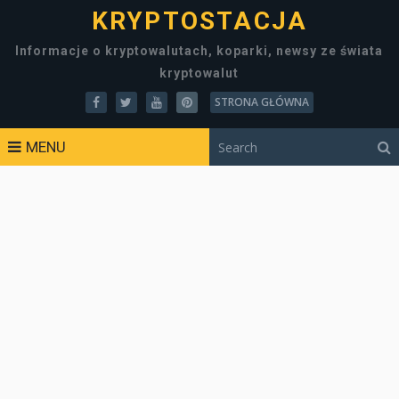
KRYPTOSTACJA
Informacje o kryptowalutach, koparki, newsy ze świata
kryptowalut
STRONA GŁÓWNA
MENU