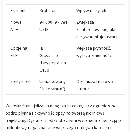
Element
Krótki opis
Wpływ na rynek
Nowe
94 000–97 781
Zwiększa
ATH
USD
zainteresowanie, ale
nie gwarantuje trwania
Opcje na
IBIT,
Większa płynność,
ETF
Grayscale;
wyższa zmienność
duży popyt na
C100
Sentyment
Umiarkowany
Ogranicza masową
(„luke-warm”)
euforię
Wnioski: finansjalizacja napędza bitcoina, lecz ograniczona
podaż płynna i aktywność opcyjna tworzą nieliniową
trajektorię. Dystans między obecnymi wycenami a narracją o
milionie wymaga znacznie większego napływu kapitału i