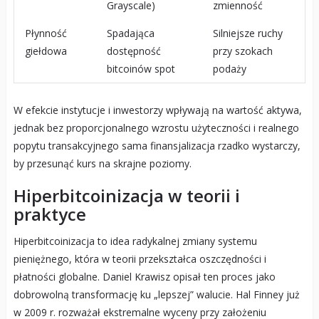
Grayscale)
zmienność
Płynność
Spadająca
Silniejsze ruchy
giełdowa
dostępność
przy szokach
bitcoinów spot
podaży
W efekcie instytucje i inwestorzy wpływają na wartość aktywa,
jednak bez proporcjonalnego wzrostu użyteczności i realnego
popytu transakcyjnego sama finansjalizacja rzadko wystarczy,
by przesunąć kurs na skrajne poziomy.
Hiperbitcoinizacja w teorii i
praktyce
Hiperbitcoinizacja to idea radykalnej zmiany systemu
pieniężnego, która w teorii przekształca oszczędności i
płatności globalne. Daniel Krawisz opisał ten proces jako
dobrowolną transformację ku „lepszej” walucie. Hal Finney już
w 2009 r. rozważał ekstremalne wyceny przy założeniu