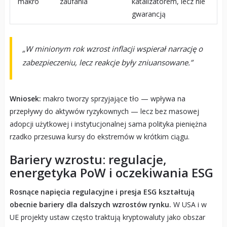
makro
zaufania
katalizatorem, lecz nie
gwarancją
„W minionym rok wzrost inflacji wspierał narrację o
zabezpieczeniu, lecz reakcje były zniuansowane.”
Wniosek:
makro tworzy sprzyjające tło — wpływa na
przepływy do aktywów ryzykownych — lecz bez masowej
adopcji użytkowej i instytucjonalnej sama polityka pieniężna
rzadko przesuwa kursy do ekstremów w krótkim ciągu.
Bariery wzrostu: regulacje,
energetyka PoW i oczekiwania ESG
Rosnące napięcia regulacyjne i presja ESG kształtują
obecnie bariery dla dalszych wzrostów rynku.
W USA i w
UE projekty ustaw często traktują kryptowaluty jako obszar