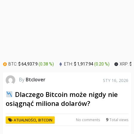
BTC:
$ 64,937.9
(
0.38 %
)
ETH:
$ 1,917.94
(
0.20 %
)
XRP:
$ 
By
Btclover
STY 16, 2026
Dlaczego Bitcoin może nigdy nie
osiągnąć miliona dolarów?
9
,
No comments
Total views
ATUALNOŚCI
BITCOIN