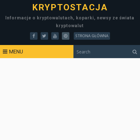
KRYPTOSTACJA
Informacje o kryptowalutach, koparki, newsy ze świata
kryptowalut
STRONA GŁÓWNA
MENU