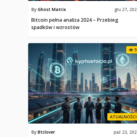
By
Ghost Matrix
gru 27, 20
Bitcoin pełna analiza 2024 – Przebieg
spadków i wzrostów
5
ATUALNOŚCI
By
Btclover
paź 23, 20