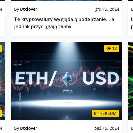
24
By
Btclover
gru 15, 2024
Te kryptowaluty wyglądają podejrzanie… a
jednak przyciągają tłumy
13
ETHEREUM
24
By
Btclover
paź 15, 2024