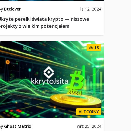
By
Btclover
lis 12, 2024
Ukryte perełki świata krypto — niszowe
projekty z wielkim potencjałem
18
ALTCOINY
By
Ghost Matrix
wrz 25, 2024