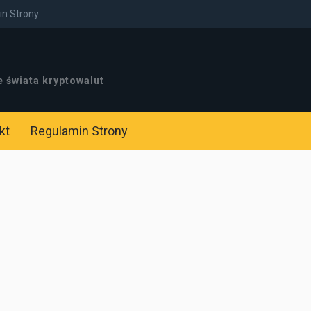
n Strony
e świata kryptowalut
kt
Regulamin Strony