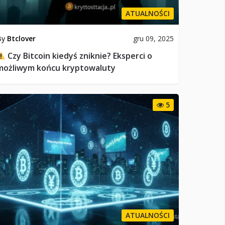
ATUALNOŚCI
By
Btclover
gru 09, 2025
Czy Bitcoin kiedyś zniknie? Eksperci o
możliwym końcu kryptowaluty
5
ATUALNOŚCI