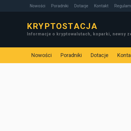
Nowości
Poradniki
Dotacje
Kontakt
Regulami
KRYPTOSTACJA
Informacje o kryptowalutach, koparki, newsy z
Nowości
Poradniki
Dotacje
Konta