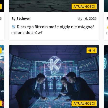
ATUALNOŚCI
26
By
Btclover
sty 16, 2026
Dlaczego Bitcoin może nigdy nie osiągnąć
miliona dolarów?
4
ATUALNOŚCI