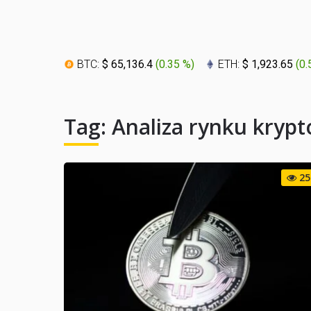
BTC:
$ 65,136.4
(
0.35 %
)
ETH:
$ 1,923.65
(
0.
Tag:
Analiza rynku kryp
25