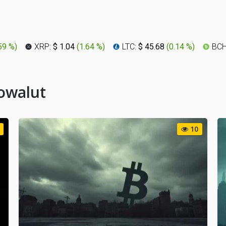
59 %
)
XRP:
$ 1.04
(
1.64 %
)
LTC:
$ 45.68
(
0.14 %
)
BCH
towalut
10