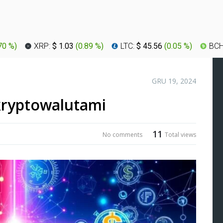
70 %
)
XRP:
$ 1.03
(
0.89 %
)
LTC:
$ 45.56
(
0.05 %
)
BCH
GRU 19, 2024
kryptowalutami
11
No comments
Total views