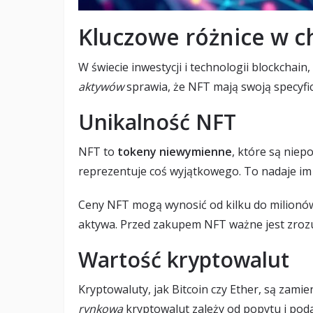
Kluczowe różnice w c
W świecie inwestycji i technologii blockchain
aktywów
sprawia, że NFT mają swoją specyfi
Unikalność NFT
NFT to
tokeny niewymienne
, które są niep
reprezentuje coś wyjątkowego. To nadaje i
Ceny NFT mogą wynosić od kilku do milionów z
aktywa. Przed zakupem NFT ważne jest zroz
Wartość kryptowalut
Kryptowaluty, jak Bitcoin czy Ether, są zam
rynkowa
kryptowalut zależy od popytu i poda