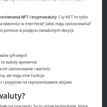
porównania NFT i kryptowaluty
. Czy NFT to tylko
 własności w internecie? Jakie mają zastosowania?
i pomoże w podjęciu świadomych decyzji.
ywów cyfrowych.
y to waluty wymienne.
 ich zastosowanie i wartość.
na, ale mają inne funkcje.
ci i popytowi na reprezentowane aktywa.
waluty?
yskały na znaczeniu. Są to różne technologie, które