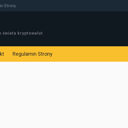
n Strony
e świata kryptowalut
kt
Regulamin Strony