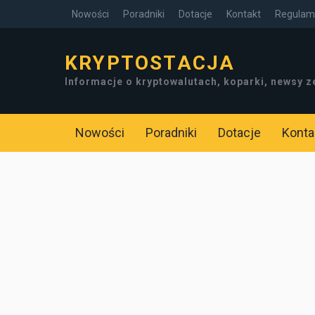
Nowości
Poradniki
Dotacje
Kontakt
Regulami
KRYPTOSTACJA
Informacje o kryptowalutach, koparki, newsy z
Nowości
Poradniki
Dotacje
Konta