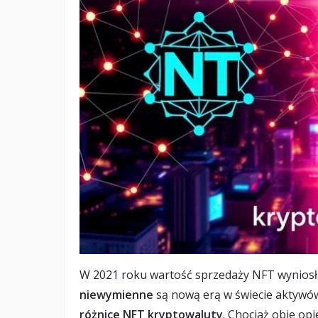
W 2021 roku wartość sprzedaży NFT wynios
niewymienne
są nową erą w świecie aktywów 
różnice NFT kryptowaluty
. Chociaż obie opi