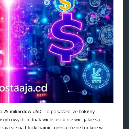
ła
25 miliardów USD
. To pokazało, że
tokeny
cyfrowych. Jednak wiele osób nie wie, jakie są
erają się na blockchainie, pełnią różne funkcje w