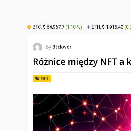
BTC:
$ 64,967.7
(
1.10 %
)
ETH:
$ 1,916.40
(
0.
By
Btclover
Różnice między NFT a 
NFT