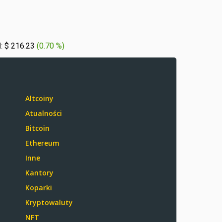
:
$ 216.23
(
0.70 %
)
Altcoiny
Atualności
Bitcoin
Ethereum
Inne
Kantory
Koparki
Kryptowaluty
NFT