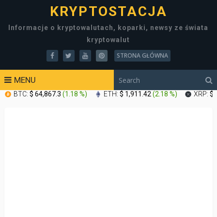
KRYPTOSTACJA
Informacje o kryptowalutach, koparki, newsy ze świata
kryptowalut
STRONA GŁÓWNA
MENU
BTC:
$ 64,867.3
(
1.18 %
)
ETH:
$ 1,911.42
(
2.18 %
)
XRP:
$ 