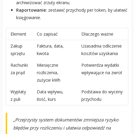
archiwizować zrzuty ekranu.
Raportowanie:
zestawić przychody per token, by ułatwić
księgowanie.
Element
Co zapisać
Dlaczego ważne
Zakup
Faktura, data,
Uzasadnia odliczenie
sprzętu
kwota
kosztów uzyskania
Rachunki
Miesięczne
Potwierdza wydatki
za prąd
rozliczenia,
wpływające na zwrot
zużycie kWh
Wypłaty
Data wpływu,
Podstawa do wyceny
z puli
ilość, kurs
przychodu
„Przejrzysty system dokumentów zmniejsza ryzyko
błędów przy rozliczeniu i ułatwia odpowiedź na