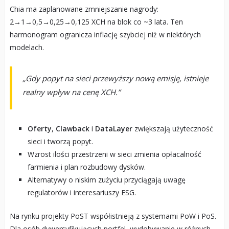
Chia ma zaplanowane zmniejszanie nagrody:
2→1→0,5→0,25→0,125 XCH na blok co ~3 lata. Ten
harmonogram ogranicza inflację szybciej niż w niektórych
modelach.
„Gdy popyt na sieci przewyższy nową emisję, istnieje
realny wpływ na cenę XCH.”
Oferty
,
Clawback
i
DataLayer
zwiększają użyteczność
sieci i tworzą popyt.
Wzrost ilości przestrzeni w sieci zmienia opłacalność
farmienia i plan rozbudowy dysków.
Alternatywy o niskim zużyciu przyciągają uwagę
regulatorów i interesariuszy ESG.
Na rynku projekty PoST współistnieją z systemami PoW i PoS.
Dla osób dywersyfikujących portfel, wydobywanie w różnych