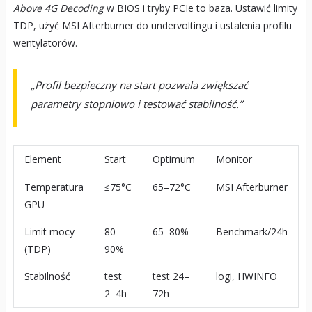
Above 4G Decoding
w BIOS i tryby PCIe to baza. Ustawić limity
TDP, użyć MSI Afterburner do undervoltingu i ustalenia profilu
wentylatorów.
„Profil bezpieczny na start pozwala zwiększać
parametry stopniowo i testować stabilność.”
Element
Start
Optimum
Monitor
Temperatura
≤75°C
65–72°C
MSI Afterburner
GPU
Limit mocy
80–
65–80%
Benchmark/24h
(TDP)
90%
Stabilność
test
test 24–
logi, HWINFO
2–4h
72h