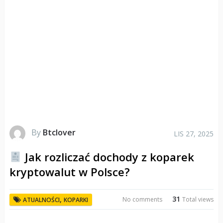
By
Btclover
LIS 27, 2025
Jak rozliczać dochody z koparek
kryptowalut w Polsce?
31
,
No comments
Total views
ATUALNOŚCI
KOPARKI