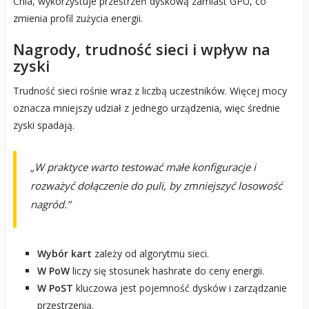
Chia, wykorzystuje przestrzeń dyskową zamiast GPU, co
zmienia profil zużycia energii.
Nagrody, trudność sieci i wpływ na
zyski
Trudność sieci rośnie wraz z liczbą uczestników. Więcej mocy
oznacza mniejszy udział z jednego urządzenia, więc średnie
zyski spadają.
„W praktyce warto testować małe konfiguracje i
rozważyć dołączenie do puli, by zmniejszyć losowość
nagród.”
Wybór kart
zależy od algorytmu sieci.
W PoW
liczy się stosunek hashrate do ceny energii.
W PoST
kluczowa jest pojemność dysków i zarządzanie
przestrzenią.