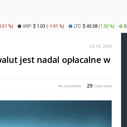
0.31 %
)
XRP:
$ 1.03
(
-1.91 %
)
LTC:
$ 45.58
(
1.30 %
)
B
LIS 10, 2025
lut jest nadal opłacalne w
29
No comments
Total views