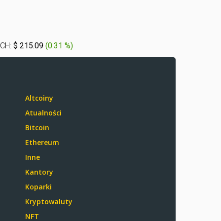
CH:
$ 215.09
(
0.31 %
)
Altcoiny
Atualności
Bitcoin
Ethereum
Inne
Kantory
Koparki
Kryptowaluty
NFT