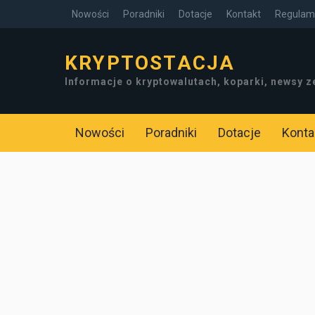
Nowości
Poradniki
Dotacje
Kontakt
Regulami
KRYPTOSTACJA
Informacje o kryptowalutach, koparki, newsy z
Nowości
Poradniki
Dotacje
Konta