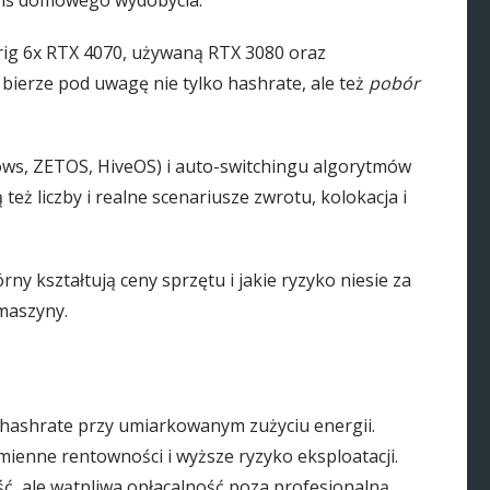
sens domowego wydobycia.
 rig 6x RTX 4070, używaną RTX 3080 oraz
 bierze pod uwagę nie tylko hashrate, ale też
pobór
s, ZETOS, HiveOS) i auto-switchingu algorytmów
eż liczby i realne scenariusze zwrotu, kolokacja i
rny kształtują ceny sprzętu i jakie ryzyko niesie za
maszyny.
 hashrate przy umiarkowanym zużyciu energii.
ienne rentowności i wyższe ryzyko eksploatacji.
, ale wątpliwa opłacalność poza profesjonalną