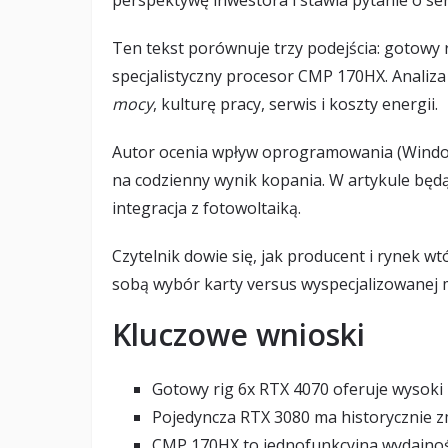
perspektywę inwestora i stawia pytanie o 
Ten tekst porównuje trzy podejścia: gotowy
specjalistyczny procesor CMP 170HX. Analiza
mocy
, kulturę pracy, serwis i koszty energii.
Autor ocenia wpływ oprogramowania (Window
na codzienny wynik kopania. W artykule będą t
integracja z fotowoltaiką.
Czytelnik dowie się, jak producent i rynek wtó
sobą wybór karty versus wyspecjalizowanej 
Kluczowe wnioski
Gotowy rig 6x RTX 4070 oferuje wysoki
Pojedyncza RTX 3080 ma historycznie zm
CMP 170HX to jednofunkcyjna wydajność