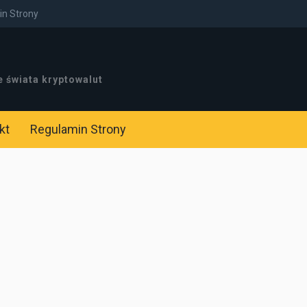
n Strony
e świata kryptowalut
kt
Regulamin Strony