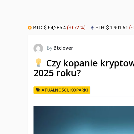
BTC:
$ 64,285.4
(
-0.72 %
)
ETH:
$ 1,901.61
(
-
By
Btclover
Czy kopanie kryptowa
2025 roku?
ATUALNOŚCI
,
KOPARKI