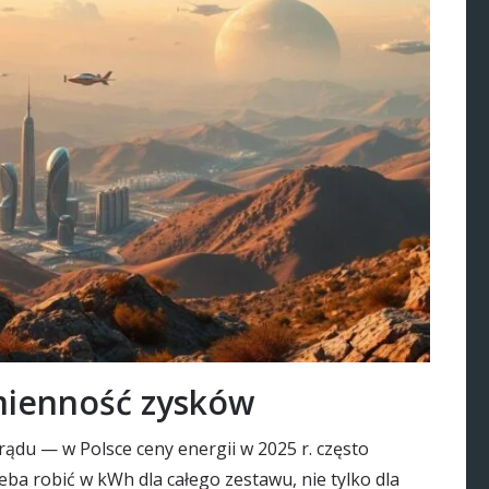
zmienność zysków
rądu — w Polsce ceny energii w 2025 r. często
eba robić w kWh dla całego zestawu, nie tylko dla