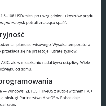
 81,6–108 USD/mies. po uwzględnieniu kosztów prądu
omputera
zysk potrafi znacząco spaść.
aryjność
łodzenia i planu serwisowego. Wysoka temperatura
 przekłada się na przestoje i utratę zysków.
ASIC, ale w mieszkaniu nadal bywa uciążliwy. Wiele
o dźwięku od domu.
oprogramowania
 — Windows, ZETOS i HiveOS z auto-switchem i 70+
ają
obsługi
. Partnerstwo HiveOS w Polsce daje
ualizacje.