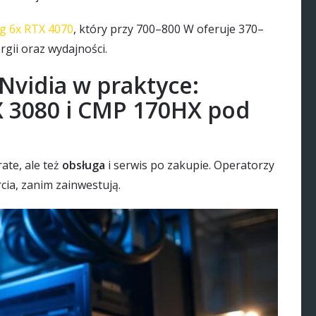
g 6x RTX 4070
, który przy 700–800 W oferuje 370–
gii oraz wydajności.
Nvidia w praktyce:
X 3080 i CMP 170HX pod
rate, ale też
obsługa
i serwis po zakupie. Operatorzy
cia, zanim zainwestują.