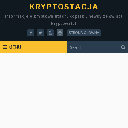
KRYPTOSTACJA
Informacje o kryptowalutach, koparki, newsy ze świata
kryptowalut
STRONA GŁÓWNA
MENU