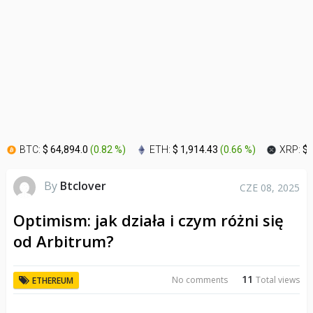
BTC:
$ 64,894.0
(
0.82 %
)
ETH:
$ 1,914.43
(
0.66 %
)
XRP:
$ 
By
Btclover
CZE 08, 2025
Optimism: jak działa i czym różni się
od Arbitrum?
11
No comments
Total views
ETHEREUM