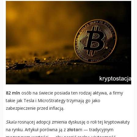
82 mln
osób na świecie posiada ten rodzaj aktywa, a firmy
takie jak Tesla i MicroStrategy trzymają go jako
zabezpieczenie przed inflacją.
Skala
rosnącej adopcji zmienia dyskusję o roli tej kryptowaluty
na rynku. Artykuł porówna ją z
złoto
m — tradycyjnym