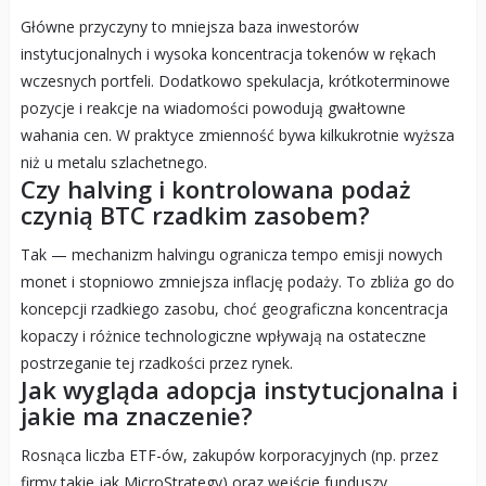
Główne przyczyny to mniejsza baza inwestorów
instytucjonalnych i wysoka koncentracja tokenów w rękach
wczesnych portfeli. Dodatkowo spekulacja, krótkoterminowe
pozycje i reakcje na wiadomości powodują gwałtowne
wahania cen. W praktyce zmienność bywa kilkukrotnie wyższa
niż u metalu szlachetnego.
Czy halving i kontrolowana podaż
czynią BTC rzadkim zasobem?
Tak — mechanizm halvingu ogranicza tempo emisji nowych
monet i stopniowo zmniejsza inflację podaży. To zbliża go do
koncepcji rzadkiego zasobu, choć geograficzna koncentracja
kopaczy i różnice technologiczne wpływają na ostateczne
postrzeganie tej rzadkości przez rynek.
Jak wygląda adopcja instytucjonalna i
jakie ma znaczenie?
Rosnąca liczba ETF-ów, zakupów korporacyjnych (np. przez
firmy takie jak MicroStrategy) oraz wejście funduszy