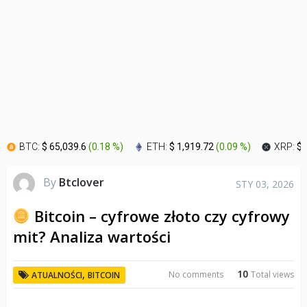
BTC:
$ 65,039.6
(
0.18 %
)
ETH:
$ 1,919.72
(
0.09 %
)
XRP:
$ 
By
Btclover
STY 03, 2026
Bitcoin – cyfrowe złoto czy cyfrowy
mit? Analiza wartości
10
,
No comments
Total views
ATUALNOŚCI
BITCOIN