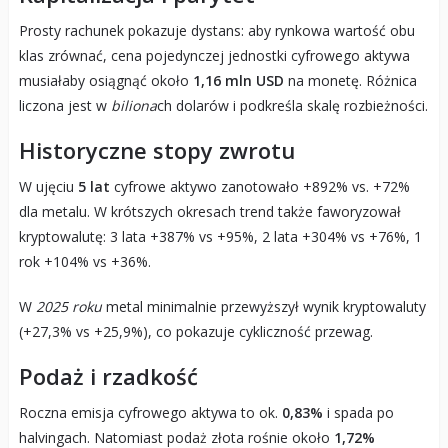
Prosty rachunek pokazuje dystans: aby rynkowa wartość obu
klas zrównać, cena pojedynczej jednostki cyfrowego aktywa
musiałaby osiągnąć około
1,16 mln USD
na monetę. Różnica
liczona jest w
biliona
ch dolarów i podkreśla skalę rozbieżności.
Historyczne stopy zwrotu
W ujęciu
5 lat
cyfrowe aktywo zanotowało +892% vs. +72%
dla metalu. W krótszych okresach trend także faworyzował
kryptowalutę: 3 lata +387% vs +95%, 2 lata +304% vs +76%, 1
rok +104% vs +36%.
W
2025 roku
metal minimalnie przewyższył wynik kryptowaluty
(+27,3% vs +25,9%), co pokazuje cykliczność przewag.
Podaż i rzadkość
Roczna emisja cyfrowego aktywa to ok.
0,83%
i spada po
halvingach. Natomiast podaż złota rośnie około
1,72%