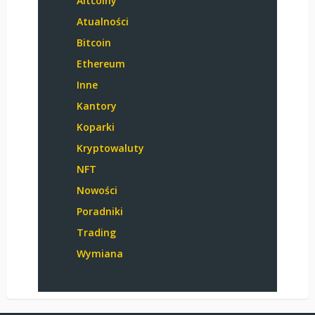
Altcoiny
Atualności
Bitcoin
Ethereum
Inne
Kantory
Koparki
Kryptowaluty
NFT
Nowości
Poradniki
Trading
Wymiana