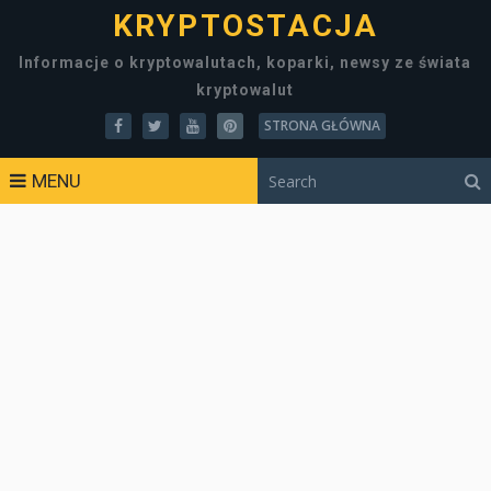
KRYPTOSTACJA
Informacje o kryptowalutach, koparki, newsy ze świata
kryptowalut
STRONA GŁÓWNA
MENU