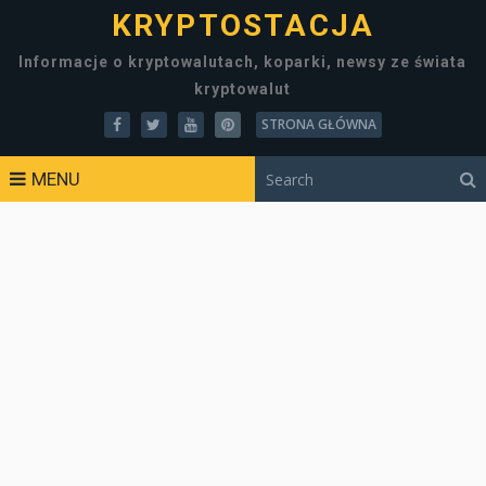
KRYPTOSTACJA
Informacje o kryptowalutach, koparki, newsy ze świata
kryptowalut
STRONA GŁÓWNA
MENU