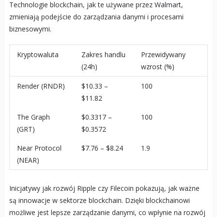
Technologie blockchain, jak te używane przez Walmart,
zmieniają podejście do zarządzania danymi i procesami
biznesowymi.
Kryptowaluta
Zakres handlu
Przewidywany
(24h)
wzrost (%)
Render (RNDR)
$10.33 –
100
$11.82
The Graph
$0.3317 –
100
(GRT)
$0.3572
Near Protocol
$7.76 – $8.24
1.9
(NEAR)
Inicjatywy jak rozwój Ripple czy Filecoin pokazują, jak ważne
są innowacje w sektorze blockchain. Dzięki blockchainowi
możliwe jest lepsze zarządzanie danymi, co wpłynie na rozwój