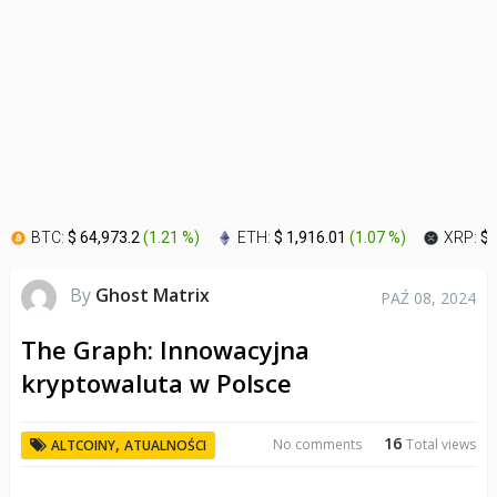
BTC:
$ 64,973.2
(
1.21 %
)
ETH:
$ 1,916.01
(
1.07 %
)
XRP:
$ 
By
Ghost Matrix
PAŹ 08, 2024
The Graph: Innowacyjna
kryptowaluta w Polsce
16
,
No comments
Total views
ALTCOINY
ATUALNOŚCI