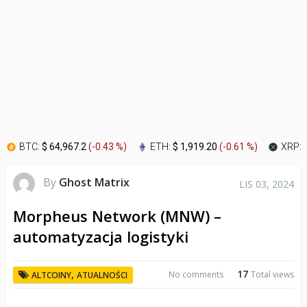
BTC:
$ 64,967.2
(
-0.43 %
)
ETH:
$ 1,919.20
(
-0.61 %
)
XRP:
By
Ghost Matrix
LIS 03, 2024
Morpheus Network (MNW) –
automatyzacja logistyki
17
,
No comments
Total views
ALTCOINY
ATUALNOŚCI