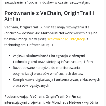
zarządzanie łańcuchami dostaw w czasie rzeczywistym.
Porównanie z VeChain, OriginTrail i
XinFin
VeChain
,
OriginTrail
i
XinFin
też mają rozwiązania dla
łańcuchów dostaw. Ale
Morpheus Network
wyróżnia się na
tle konkurencji. Ma większą
skalowalność i integrację
z
technologiami i infrastrukturą IT.
Większa
skalowalność
i
integracja z różnymi
technologiami
oraz istniejącą infrastrukturą IT firm
Rozbudowane narzędzia do monitorowania i
optymalizacji procesów w łańcuchach dostaw
Kompleksowa digitalizacja i
automatyzacja
kluczowych
procesów logistycznych
Podsumowując,
VeChain
,
OriginTrail
i
XinFin
są
interesującymi projektami. Ale
Morpheus Network
wyróżnia