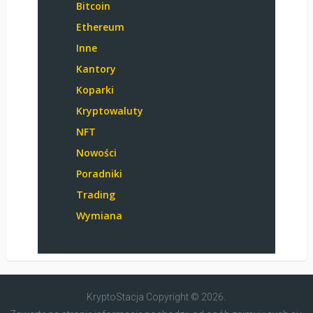
Bitcoin
Ethereum
Inne
Kantory
Koparki
Kryptowaluty
NFT
Nowości
Poradniki
Trading
Wymiana
KryptoStacja
Copyright © 2026.