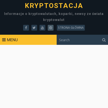
KRYPTOSTACJA
Informacje o kryptowalutach, koparki, newsy ze świata
kryptowalut
STRONA GŁÓWNA
MENU