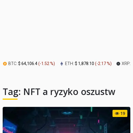
BTC:
$ 64,106.4
(
-1.52 %
)
ETH:
$ 1,878.10
(
-2.17 %
)
XRP:
Tag:
NFT a ryzyko oszustw
19