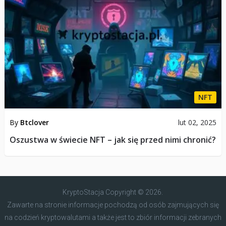
NFT
By
Btclover
lut 02, 2025
Oszustwa w świecie NFT – jak się przed nimi chronić?
KryptoStacja
Copyright © 2026.
Zawarte na stronie informacje pochodzą od osób zajmujących się
na codzień kryptowalutami a także jest to zbiór informacji zebranych