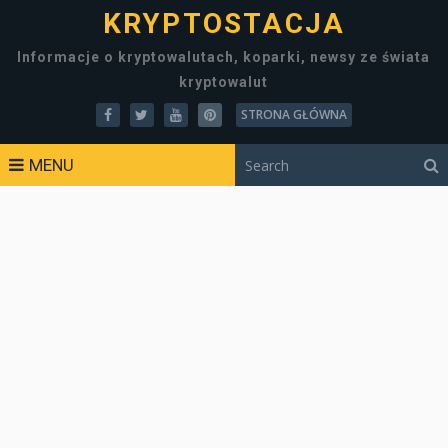
KRYPTOSTACJA
Informacje o kryptowalutach, koparki, newsy ze świata
kryptowalut
STRONA GŁÓWNA
MENU