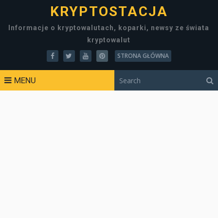
KRYPTOSTACJA
Informacje o kryptowalutach, koparki, newsy ze świata
kryptowalut
STRONA GŁÓWNA
MENU