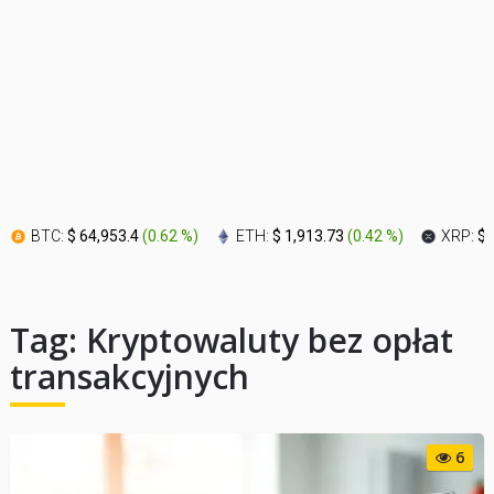
BTC:
$ 64,953.4
(
0.62 %
)
ETH:
$ 1,913.73
(
0.42 %
)
XRP:
$ 
Tag:
Kryptowaluty bez opłat
transakcyjnych
6